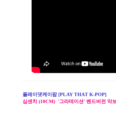
플레이댓케이팝 [PLAY THAT K-POP]
십센치 (10CM) '그라데이션'
밴드버전 악