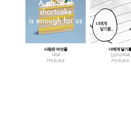
사랑은 여섯줄
너에게 닿기
10CM
십센치(10CM)
PTK BLACK
PTK BLACK