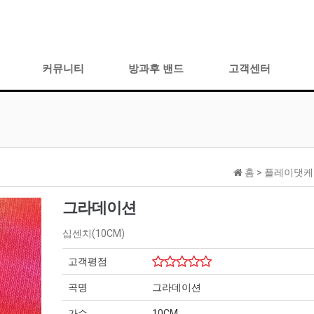
커뮤니티
방과후 밴드
고객센터
홈 >
플레이댓케이
그라데이션
십센치(10CM)
고객평점
곡명
그라데이션
가수
10CM