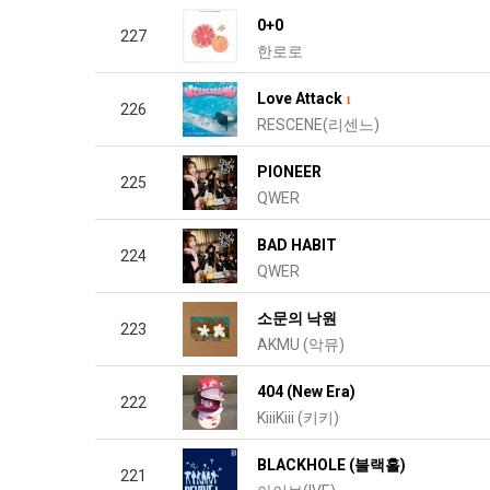
0+0
227
한로로
Love Attack
1
226
RESCENE(리센느)
PIONEER
225
QWER
BAD HABIT
224
QWER
소문의 낙원
223
AKMU (악뮤)
404 (New Era)
222
KiiiKiii (키키)
BLACKHOLE (블랙홀)
221