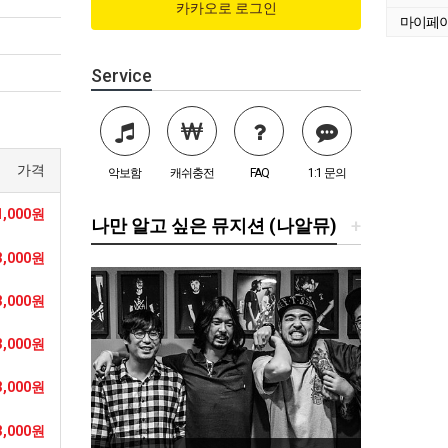
마이페
Service
가격
악보함
캐쉬충전
FAQ
1:1 문의
1,000원
나만 알고 싶은 뮤지션 (나알뮤)
+
3,000원
3,000원
3,000원
3,000원
3,000원