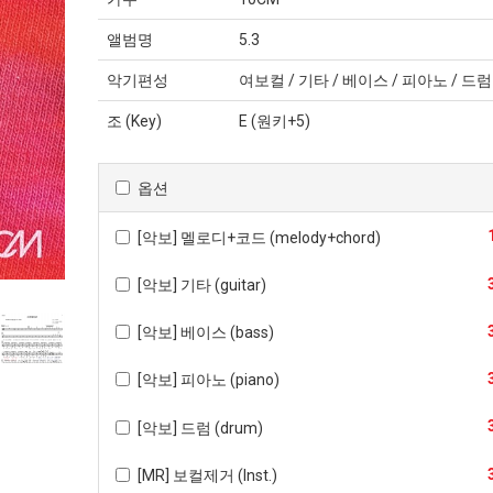
앨범명
5.3
악기편성
여보컬 / 기타 / 베이스 / 피아노 / 드럼
조 (Key)
E (원키+5)
옵션
[악보] 멜로디+코드 (melody+chord)
[악보] 기타 (guitar)
[악보] 베이스 (bass)
[악보] 피아노 (piano)
[악보] 드럼 (drum)
[MR] 보컬제거 (Inst.)