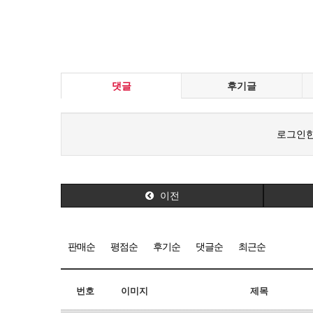
댓글
후기글
로그인한
이전
판매순
평점순
후기순
댓글순
최근순
번호
이미지
제목