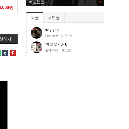
버닝햅번
+2
4,000원
새글
새댓글
say yes
Giaseobys
|
07.28
천하기
한로로 - 0+0
플레이댓
|
07.20