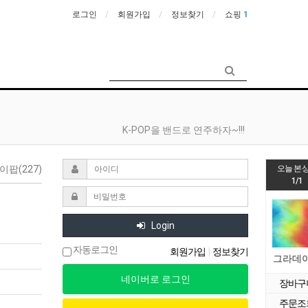
로그인
회원가입
정보찾기
쇼핑
1
K-POP을 밴드로 연주하자~!!!
팝(227)
오늘 본 
1/1
Login
자동로그인
회원가입
|
정보찾기
그라데
장바구
주문조