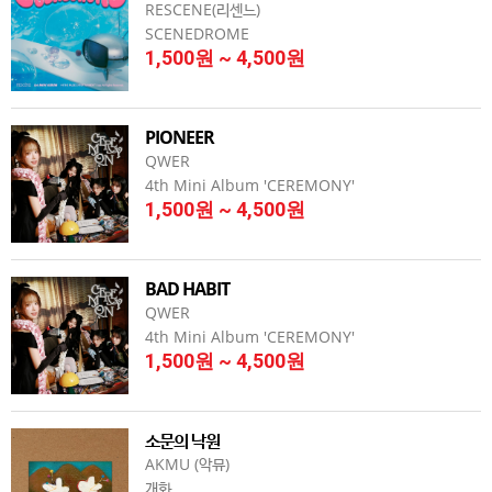
RESCENE(리센느)
SCENEDROME
1,500원 ~ 4,500원
PIONEER
QWER
4th Mini Album 'CEREMONY'
1,500원 ~ 4,500원
BAD HABIT
QWER
4th Mini Album 'CEREMONY'
1,500원 ~ 4,500원
소문의 낙원
AKMU (악뮤)
개화