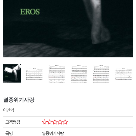
멸종위기사랑
이찬혁
고객평점
곡명
멸종위기사랑