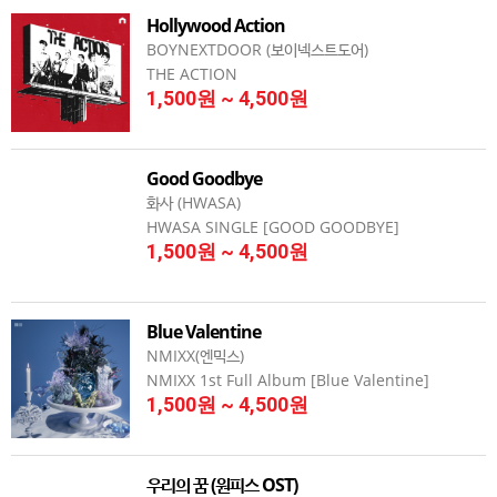
Hollywood Action
BOYNEXTDOOR (보이넥스트도어)
THE ACTION
1,500원 ~ 4,500원
Good Goodbye
화사 (HWASA)
HWASA SINGLE [GOOD GOODBYE]
1,500원 ~ 4,500원
Blue Valentine
NMIXX(엔믹스)
NMIXX 1st Full Album [Blue Valentine]
1,500원 ~ 4,500원
우리의 꿈 (원피스 OST)