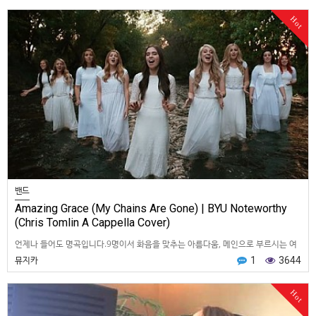
Hot
밴드
Amazing Grace (My Chains Are Gone) | BYU Noteworthy
(Chris Tomlin A Cappella Cover)
언제나 들어도 명곡입니다.9명이서 화음을 맞추는 아름다움, 메인으로 부르시는 여
성분의 목소리가 너무 감미롭습니다.
뮤지카
1
3644
Hot