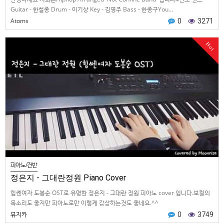
Guitar - 한철종 Drum - 이기상 Key - 김영주 Bass - 한종구You…
Atoms
0
3271
Hot
피아노/건반
정은지 - 그대란정원 Piano Cover
힘쎈여자 도봉순 OST로 유명한 정은지 - 그대란 정원 피아노 cover 입니다.보컬의
목소리도 좋지만 피아노로만 이렇게 감상하는것도 좋네요.^^
뮤지카
0
3749