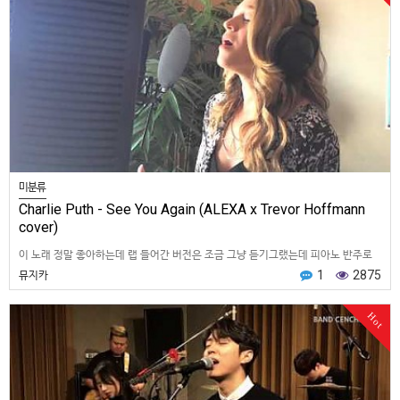
미분류
Charlie Puth - See You Again (ALEXA x Trevor Hoffmann
cover)
이 노래 정말 좋아하는데 랩 들어간 버전은 조금 그냥 듣기그랬는데 피아노 반주로
만 이루어진 이 버전이 얼마나좋던지.. 원곡 가수인 남자 목소리도 정말좋지만 이 여
뮤지카
1
2875
자분 부르는거 듣고…
Hot