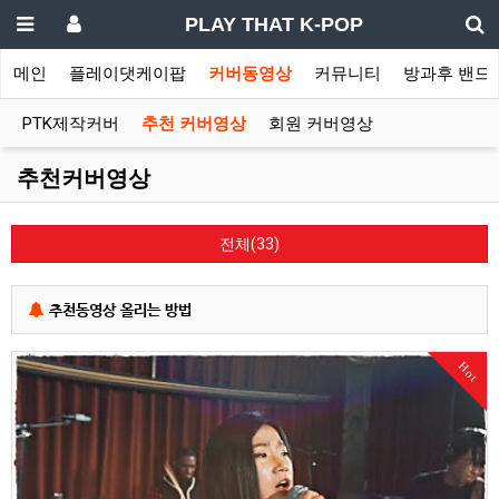
PLAY THAT K-POP
메인
플레이댓케이팝
커버동영상
커뮤니티
방과후 밴드
PTK제작커버
추천 커버영상
회원 커버영상
추천커버영상
전체(33)
추천동영상 올리는 방법
Hot