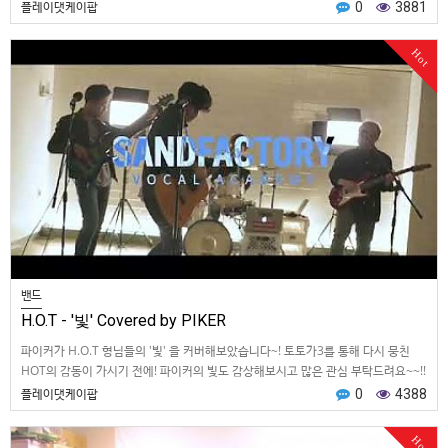
플레이댓케이팝
0
3881
Hot
밴드
H.O.T - '빛' Covered by PIKER
파이커가 H.O.T 형님들의 '빛' 을 커버해보았습니다~! 토토가3를 통해 다시 뭉친
HOT의 감동이 가시기 전에! 파이커의 빛도 감상해보시고 많은 관심 부탁드려요~~!!
촬영에 …
플레이댓케이팝
0
4388
Hot