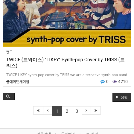
밴드
TWICE (트와이스) "LIKEY" Synth-pop Cover by TRISS (트
리스)
TWICE LIKEY synth-pop cover by TRISS we are alternative synth-pop band
from South Korea we've made a…
플레이댓케이팝
0
4210
정렬
1
2
3