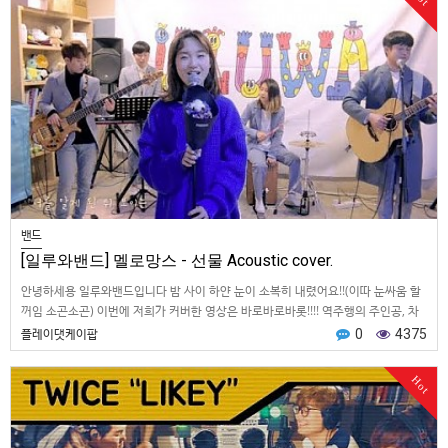
밴드
[일루와밴드] 멜로망스 - 선물 Acoustic cover.
안녕하세용 일루와밴드입니다 밤 사이 하얀 눈이 소복히 내렸어요!!(이따 눈싸움 할
꺼임 소곤소곤) 이번에 저희가 커버한 영상은 바로바로바롯!!!! 역주행의 주인공, 차
트 1위를 찍은…
플레이댓케이팝
0
4375
Hot