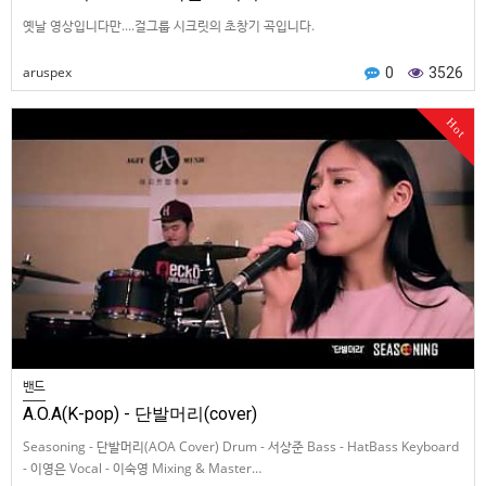
옛날 영상입니다만....걸그룹 시크릿의 초창기 곡입니다.
aruspex
0
3526
Hot
밴드
A.O.A(K-pop) - 단발머리(cover)
Seasoning - 단발머리(AOA Cover) Drum - 서상준 Bass - HatBass Keyboard
- 이영은 Vocal - 이숙영 Mixing & Master…