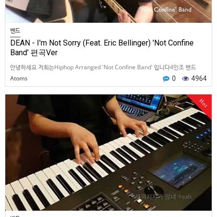
밴드
DEAN - I'm Not Sorry (Feat. Eric Bellinger) 'Not Confine
Band' 편곡Ver
안녕하세요 저희는Hiphop Arranged 'Not Confine Band' 입니다4인조 밴드
Guitar - 한철종 Drum - 이기상 Key - 김영주 Bass - 한종구You…
Atoms
0
4964
Hot