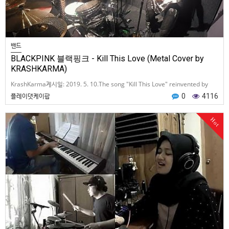
밴드
BLACKPINK 블랙핑크 - Kill This Love (Metal Cover by
KRASHKARMA)
KrashKarma게시일: 2019. 5. 10.The song "Kill This Love" reinvented by
KRASHKARMA.They are a Rock Duo fr…
플레이댓케이팝
0
4116
Hot