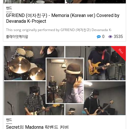
밴드
GFRIEND (여자친구) - Memoria (Korean ver.) Covered by
Devanada K-Project
This song originally performed by GFRIEND (여자친구) Devanada K-
Project is the sub-group of Devanada spe…
플레이댓케이팝
0
3535
Hot
밴드
Secret의 Madonna 락밴드 커버