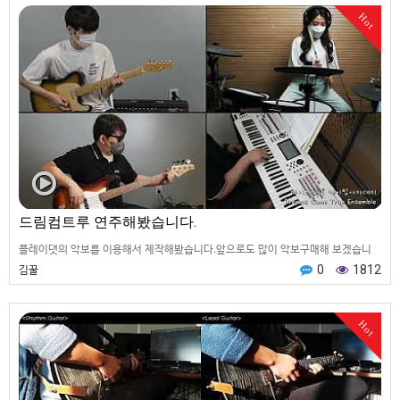
Hot
드림컴트루 연주해봤습니다.
플레이댓의 악보를 이용해서 제작해봤습니다.앞으로도 많이 악보구매해 보겠습니
다.
김꿀
0
1812
Hot