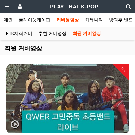
PLAY THAT K-POP
메인
플레이댓케이팝
커버동영상
커뮤니티
방과후 밴드
PTK제작커버
추천 커버영상
회원 커버영상
회원 커버영상
Hot