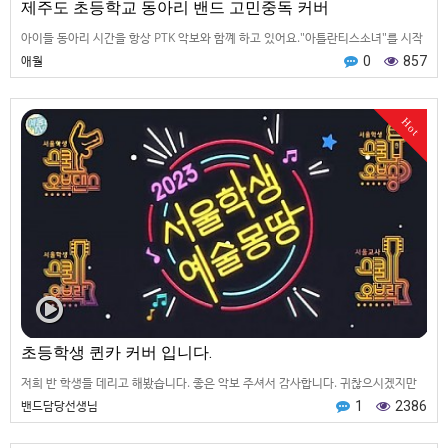
제주도 초등학교 동아리 밴드 고민중독 커버
아이들 동아리 시간을 항상 PTK 악보와 함꼐 하고 있어요."아틀란티스소녀"를 시작
으로 2년이 되어가는 우리 아이들의 공연 영상 입니다.쉽고 재미있게 밴드 활동을 접
애월
0
857
할 수 있게 P…
Hot
초등학생 퀸카 커버 입니다.
저희 반 학생들 데리고 해봤습니다. 좋은 악보 주셔서 감사합니다. 귀찮으시겠지만
보시고 좋아요 부탁드려요 ^^
밴드담당선생님
1
2386